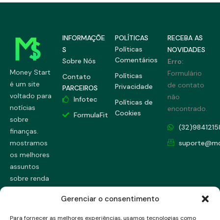
INFORMAÇÕE
POLÍTICAS
RECEBA AS
Políticas
S
NOVIDADES
Comentários
Sobre Nós
Erro:
Money Start
Formulário
Políticas
Contato
é um site
de contato
Privacidade
PARCEIROS
voltado para
não
Infotec
Políticas de
notícias
encontrado.
Cookies
FormulaFit
sobre
(32)9841215
finanças.
mostramos
suporte@mo
os melhores
assuntos
sobre renda
fixa, renda
Gerenciar o consentimento
variável,
dicas únicas
Para fornecer as melhores experiências, usamos tecnologias como