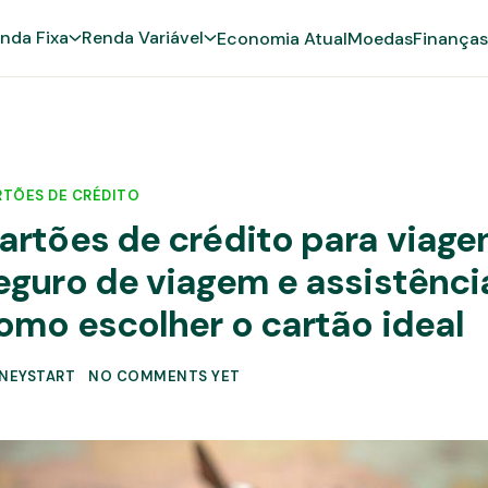
nda Fixa
Renda Variável
Economia Atual
Moedas
Finanças
TÕES DE CRÉDITO
artões de crédito para viage
eguro de viagem e assistência
omo escolher o cartão ideal
NEYSTART
NO COMMENTS YET