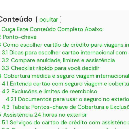
Conteúdo
ocultar
Ouça Este Conteúdo Completo Abaixo:
2
Ponto-chave
3
Como escolher cartão de crédito para viagens i
3.1
Dicas para escolher cartão internacional com
3.2
Compare anuidade, limites e assistência
3.3
Checklist rápido para você decidir
4
Cobertura médica e seguro viagem internaciona
4.1
Entenda cartão com seguro viagem e cobertur
4.2
Exclusões e limites de reembolso
4.2.1
Documentos para usar o seguro no exterio
4.3
Tabela: Pontos-chave de Cobertura e Exclus
5
Assistência 24 horas no exterior
5.1
Serviços do cartão de crédito com assistênci