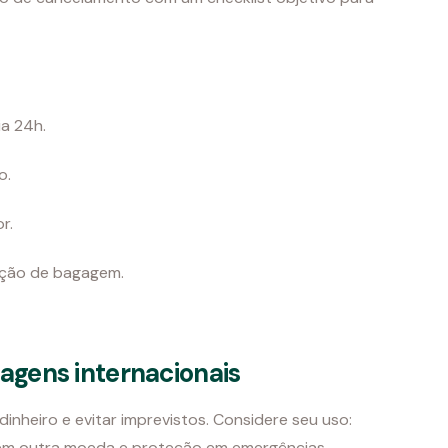
baixo
para
aumentar
ou
ia 24h.
diminuir
o
o.
volume.
r.
eção de bagagem.
agens internacionais
inheiro e evitar imprevistos. Considere seu uso:
o em outra moeda e proteção em emergências.