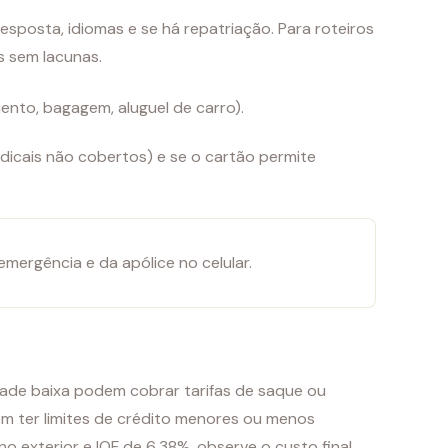
esposta, idiomas e se há repatriação. Para roteiros
s sem lacunas.
ento, bagagem, aluguel de carro).
adicais não cobertos) e se o cartão permite
mergência e da apólice no celular.
ade baixa podem cobrar tarifas de saque ou
m ter limites de crédito menores ou menos
o exterior e IOF de 6,38%, observe o custo final.