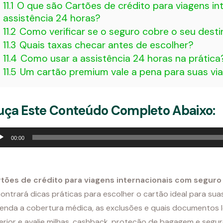
11.1
O que são Cartões de crédito para viagens in
assistência 24 horas?
11.2
Como verificar se o seguro cobre o seu dest
11.3
Quais taxas checar antes de escolher?
11.4
Como usar a assistência 24 horas na prática
11.5
Um cartão premium vale a pena para suas vi
uça Este Conteúdo Completo Abaixo:
ador
00:00
io
tões de crédito para viagens internacionais com seguro
ontrará dicas práticas para escolher o cartão ideal para suas
enda a cobertura médica, as exclusões e quais documentos le
erior e avalie milhas, cashback, proteção de bagagem e segu