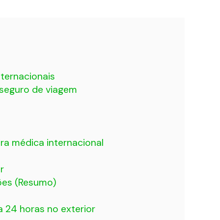
nternacionais
 seguro de viagem
l
a médica internacional
r
ões (Resumo)
a 24 horas no exterior