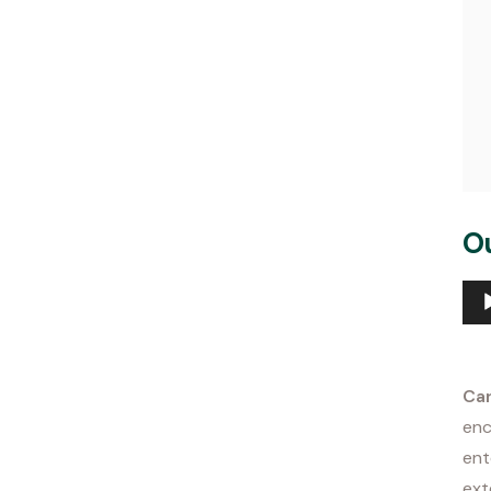
O
Toc
de
áud
Car
enc
ent
ext