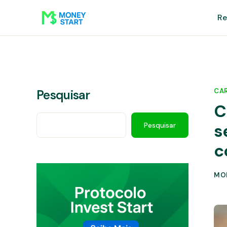
Re
CAR
Pesquisar
C
s
Pesquisar
c
MO