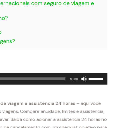
ternacionais com seguro de viagem e
ino?
?
agens?
Use
00:00
as
setas
para
 de viagem e assistência 24 horas
– aqui você
cima
 viagens. Compare anuidade, limites e assistência,
ou
var. Saiba como acionar a assistência 24 horas no
para
ro de cancelamento com um checklist objetivo para