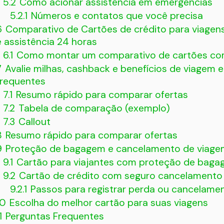
5.2
Como acionar assistência em emergências
5.2.1
Números e contatos que você precisa
6
Comparativo de Cartões de crédito para viagen
e assistência 24 horas
6.1
Como montar um comparativo de cartões com
7
Avalie milhas, cashback e benefícios de viagem 
frequentes
7.1
Resumo rápido para comparar ofertas
7.2
Tabela de comparação (exemplo)
7.3
Callout
8
Resumo rápido para comparar ofertas
9
Proteção de bagagem e cancelamento de viage
9.1
Cartão para viajantes com proteção de bagag
9.2
Cartão de crédito com seguro cancelamento 
9.2.1
Passos para registrar perda ou cancelame
10
Escolha do melhor cartão para suas viagens
1
Perguntas Frequentes