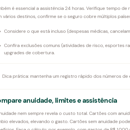
bém é essencial a assistência 24 horas. Verifique tempo de r
 vários destinos, confirme se o seguro cobre múltiplos paíse
Considere o que está incluso (despesas médicas, cancelam
Confira exclusões comuns (atividades de risco, esportes r
upgrades de cobertura.
Dica prática: mantenha um registro rápido dos números de e
mpare anuidade, limites e assistência
nuidade nem sempre revela o custo total. Cartões com anuid
bio elevados, elevando o gasto. Cartões sem anuidade pode
efícios. Faça o cálculo: por exemplo, com gastos de R$ 1.000 n