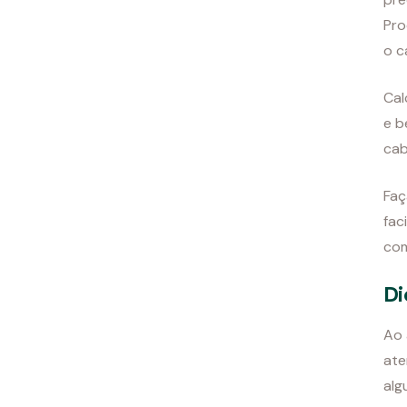
Pro
o c
Cal
e b
cab
Faç
fac
com
Di
Ao 
ate
alg