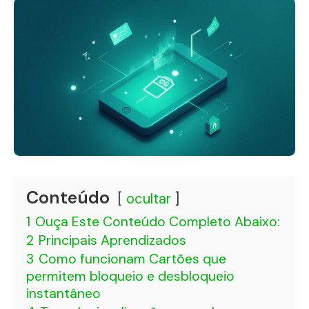
Conteúdo
ocultar
1
Ouça Este Conteúdo Completo Abaixo:
2
Principais Aprendizados
3
Como funcionam Cartões que
permitem bloqueio e desbloqueio
instantâneo