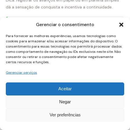
Dica: registrar os avanços em papel ou em planilha simples
dá a sensação de conquista e incentiva a continuidade.
Gerenciar o consentimento
Dica: registre seus avanços para ver o progresso e
estimular a continuidade.
Para fornecer as melhores experiências, usamos tecnologias como
cookies para armazenar e/ou acessar informações do dispositivo. O
consentimento para essas tecnologias nos permitirá processar dados
como comportamento de navegação ou IDs exclusivos neste site. Não
Bloqueio temporário de cartão de
consentir ou retirar o consentimento pode afetar negativamente
certos recursos e funções.
crédito e desbloqueio imediato de
Gerenciar serviços
cartão
Aceitar
O bloqueio temporário oferece controle rápido no dia a dia.
Evita compras não autorizadas quando o cartão não está
Negar
por perto, sem perder a possibilidade de desbloquear
rapidamente quando o problema for resolvido.
entenda a
Ver preferências
segurança por trás dos cartões digitais
. O desbloqueio
imediato volta a permitir o uso sem filas ou atendimentos