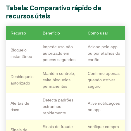
Tabela: Comparativo rápido de
recursos úteis
Recurso
Benefício
Como usar
Impede uso não
Acione pelo app
Bloqueio
autorizado em
ou por atalhos do
instantâneo
poucos segundos
cartão
Mantém controle,
Confirme apenas
Desbloqueio
evita bloqueios
quando estiver
autorizado
permanentes
seguro
Detecta padrões
Alertas de
Ative notificações
estranhos
risco
no app
rapidamente
Sinais de fraude
Verifique compra
Sinais de