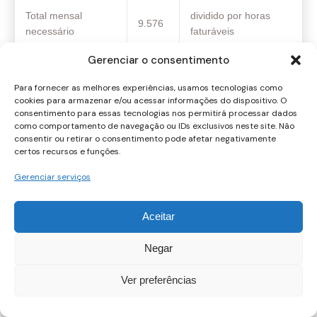
Total mensal
dividido por horas
9.576
necessário
faturáveis
Gerenciar o consentimento
Horas
80
exemplo realista
faturáveis/mês
Para fornecer as melhores experiências, usamos tecnologias como
cookies para armazenar e/ou acessar informações do dispositivo. O
consentimento para essas tecnologias nos permitirá processar dados
Preço por hora
119,70
9.576 / 80
como comportamento de navegação ou IDs exclusivos neste site. Não
consentir ou retirar o consentimento pode afetar negativamente
Ajuste de preço quando sua renda
certos recursos e funções.
varia ou a demanda muda
Gerenciar serviços
Quando a demanda aumenta, teste preços maiores com
Aceitar
novos clientes. Quando cai, corte custos ou ofereça pacotes
menores — evite reduzir preço geral como reação imediata.
Negar
Passos práticos:
Ver preferências
Revise custos e horas faturáveis.