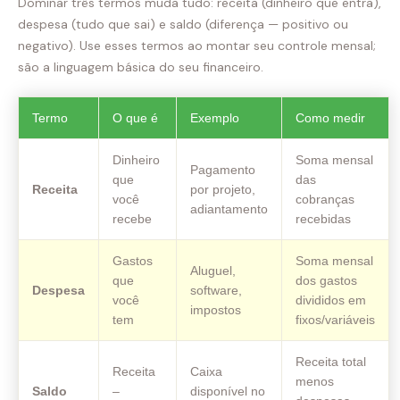
Dominar três termos muda tudo: receita (dinheiro que entra),
despesa (tudo que sai) e saldo (diferença — positivo ou
negativo). Use esses termos ao montar seu controle mensal;
são a linguagem básica do seu financeiro.
Termo
O que é
Exemplo
Como medir
Dinheiro
Soma mensal
Pagamento
que
das
Receita
por projeto,
você
cobranças
adiantamento
recebe
recebidas
Gastos
Soma mensal
Aluguel,
que
dos gastos
Despesa
software,
você
divididos em
impostos
tem
fixos/variáveis
Receita total
Receita
Caixa
menos
Saldo
–
disponível no