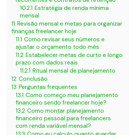
10.2.1
Estratégia de renda mínima
mensal
11
Revisão mensal e metas para organizar
finanças freelancer hoje
11.1
Como revisar seus números e
ajustar o orçamento todo mês
11.2
Estabelecer metas de curto e longo
prazo com dados reais
11.2.1
Ritual mensal de planejamento
12
Conclusão
13
Perguntas frequentes
13.1
Como começo meu planejamento
financeiro sendo freelancer hoje?
13.2
Como montar planejamento
financeiro pessoal para freelancers
com renda variável mensal?
13.3
Como eu calculo quanto guardar