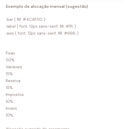
Exemplo de alocação mensal (sugestão)
.bar { fill: #4CAF50; }
.label { font: 12px sans-serif; fill: #111; }
.axis { font: 12px sans-serif; fill: #666; }
Fixas
50%
Variáveis
15%
Reserva
15%
Impostos
10%
Invest.
10%