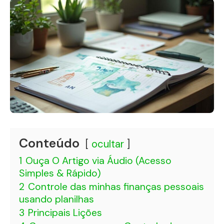
Conteúdo
ocultar
1
Ouça O Artigo via Áudio (Acesso
Simples & Rápido)
2
Controle das minhas finanças pessoais
usando planilhas
3
Principais Lições