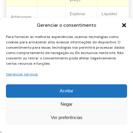
Explorar
Liquidez
Arbitragem
2y vs 7y
spreads
influencia
de prazos
Gerenciar o consentimento
temporários
execução
Para fornecer as melhores experiências, usamos tecnologias como
Riscos e benefícios do carry trade
cookies para armazenar e/ou acessar informações do dispositivo. O
consentimento para essas tecnologias nos permitirá processar dados
com treasury bonds
como comportamento de navegação ou IDs exclusivos neste site. Não
consentir ou retirar o consentimento pode afetar negativamente
certos recursos e funções.
O benefício principal é o possível retorno por meio do
spread
entre prazos
, aliado ao rendimento de cupons. Se a curva se
Gerenciar serviços
mover a seu favor, o carry trade pode entregar ganhos
estáveis, desde que haja disciplina e gestão de risco. O
Aceitar
principal risco é a sensibilidade às mudanças de taxa e à
liquidez: o custo de funding pode subir ou o preço do título
Negar
cair rapidamente. Gerencie com margens de segurança,
limites de perda e rebalanceamento frequente.
Ver preferências
Blockquote: O segredo do carry trade não é prever o