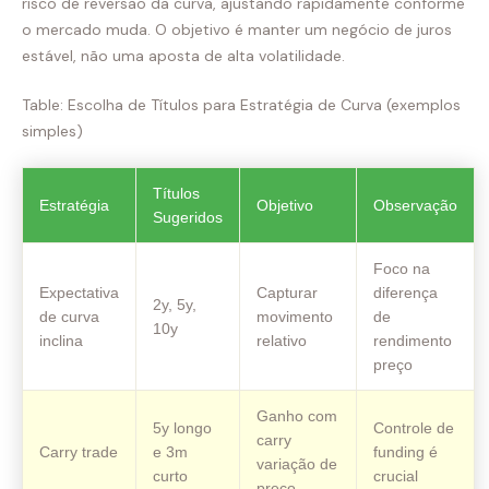
risco de reversão da curva, ajustando rapidamente conforme
o mercado muda. O objetivo é manter um negócio de juros
estável, não uma aposta de alta volatilidade.
Table: Escolha de Títulos para Estratégia de Curva (exemplos
simples)
Títulos
Estratégia
Objetivo
Observação
Sugeridos
Foco na
Expectativa
Capturar
diferença
2y, 5y,
de curva
movimento
de
10y
inclina
relativo
rendimento
preço
Ganho com
5y longo
Controle de
carry
Carry trade
e 3m
funding é
variação de
curto
crucial
preço