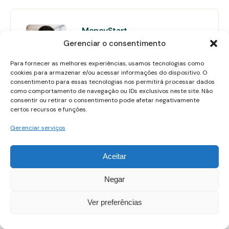
MoneyStart
Gerenciar o consentimento
Jorge Augusto é autor do
MoneyStart e escreve sobre
Para fornecer as melhores experiências, usamos tecnologias como
cookies para armazenar e/ou acessar informações do dispositivo. O
economia, finanças e cenários
consentimento para essas tecnologias nos permitirá processar dados
macroeconômicos, com foco em
como comportamento de navegação ou IDs exclusivos neste site. Não
traduzir acontecimentos
consentir ou retirar o consentimento pode afetar negativamente
certos recursos e funções.
complexos em informações claras,
práticas e úteis para o leitor.
Gerenciar serviços
Seu trabalho acompanha de perto
Aceitar
política econômica, inflação, juros,
mercado financeiro, investimentos,
Negar
indicadores globais e decisões dos
bancos centrais, sempre com uma
Ver preferências
abordagem analítica e
independente. O objetivo é ajudar