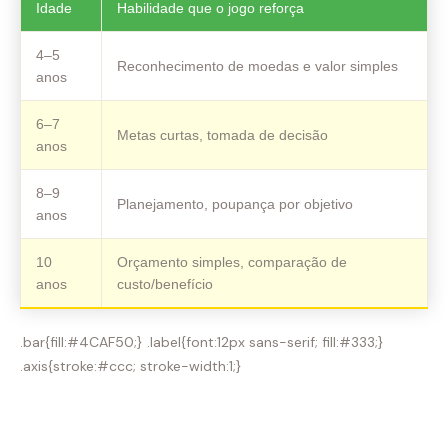
Idade
Habilidade que o jogo reforça
4–5
Reconhecimento de moedas e valor simples
anos
6–7
Metas curtas, tomada de decisão
anos
8–9
Planejamento, poupança por objetivo
anos
10
Orçamento simples, comparação de
anos
custo/benefício
.bar{fill:#4CAF50;} .label{font:12px sans-serif; fill:#333;}
.axis{stroke:#ccc; stroke-width:1;}