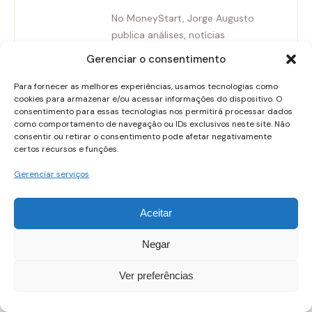
No MoneyStart, Jorge Augusto
publica análises, notícias
comentadas e conteúdos
Gerenciar o consentimento
educativos voltados tanto para
quem está começando a se
Para fornecer as melhores experiências, usamos tecnologias como
cookies para armazenar e/ou acessar informações do dispositivo. O
interessar por economia quanto
consentimento para essas tecnologias nos permitirá processar dados
para leitores que buscam uma
como comportamento de navegação ou IDs exclusivos neste site. Não
visão mais aprofundada e crítica
consentir ou retirar o consentimento pode afetar negativamente
certos recursos e funções.
do cenário econômico brasileiro e
internacional.
Gerenciar serviços
Seu compromisso é com
Aceitar
informação objetiva, linguagem
acessível e responsabilidade
Negar
editorial, contribuindo para uma
leitura mais consciente da
Ver preferências
economia e do mercado.