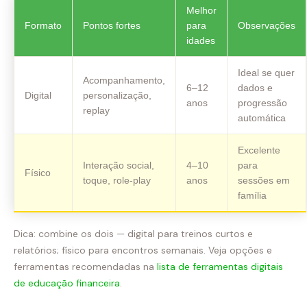
Melhor
Formato
Pontos fortes
para
Observações
idades
Ideal se quer
Acompanhamento,
6–12
dados e
Digital
personalização,
anos
progressão
replay
automática
Excelente
Interação social,
4–10
para
Físico
toque, role‑play
anos
sessões em
família
Dica: combine os dois — digital para treinos curtos e
relatórios; físico para encontros semanais. Veja opções e
ferramentas recomendadas na
lista de ferramentas digitais
de educação financeira
.