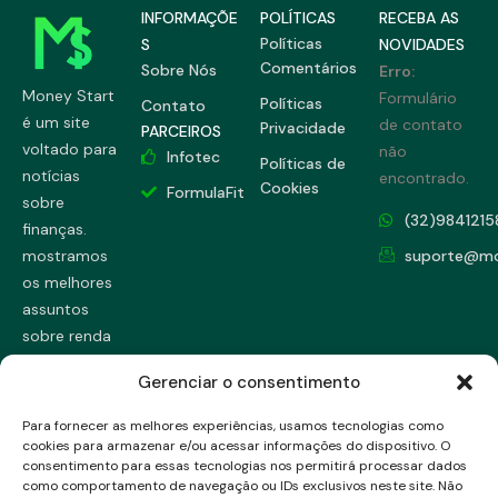
INFORMAÇÕE
POLÍTICAS
RECEBA AS
Políticas
S
NOVIDADES
Comentários
Sobre Nós
Erro:
Money Start
Formulário
Políticas
Contato
é um site
de contato
Privacidade
PARCEIROS
voltado para
não
Infotec
Políticas de
notícias
encontrado.
Cookies
FormulaFit
sobre
(32)9841215
finanças.
mostramos
suporte@mo
os melhores
assuntos
sobre renda
fixa, renda
Gerenciar o consentimento
variável,
dicas únicas
Para fornecer as melhores experiências, usamos tecnologias como
e muito
cookies para armazenar e/ou acessar informações do dispositivo. O
consentimento para essas tecnologias nos permitirá processar dados
mais...
como comportamento de navegação ou IDs exclusivos neste site. Não