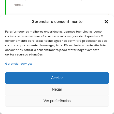
renda.
Gerenciar o consentimento
Diferença entre treasury bonds e
treasury bills
Para fornecer as melhores experiências, usamos tecnologias como
cookies para armazenar e/ou acessar informações do dispositivo. O
consentimento para essas tecnologias nos permitirá processar dados
Treasury Bonds são títulos de longo prazo com cupom,
como comportamento de navegação ou IDs exclusivos neste site. Não
consentir ou retirar o consentimento pode afetar negativamente
gerando renda periódica. Bills são títulos de curto prazo
certos recursos e funções.
vendidos com desconto e sem cupons, oferecendo liquidez
rápida. Em planejamento, Bonds exigem pensar no
Gerenciar serviços
reinvestimento dos cupons; Bills requer menos gestão de
renda recorrente, mas foco no vencimento para reuso de
Aceitar
capital.
Negar
Para
como investir em treasury bonds
, alinhe seu objetivo ao
produto certo. Bonds são mais adequados para renda
Ver preferências
estável; Bills, para liquidez. Considere o cenário de juros e
ajuste a composição da carteira para manter equilíbrio entre