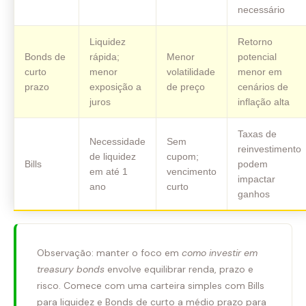
necessário
Liquidez
Retorno
Bonds de
rápida;
Menor
potencial
curto
menor
volatilidade
menor em
prazo
exposição a
de preço
cenários de
juros
inflação alta
Taxas de
Necessidade
Sem
reinvestimento
de liquidez
cupom;
Bills
podem
em até 1
vencimento
impactar
ano
curto
ganhos
Observação: manter o foco em
como investir em
treasury bonds
envolve equilibrar renda, prazo e
risco. Comece com uma carteira simples com Bills
para liquidez e Bonds de curto a médio prazo para