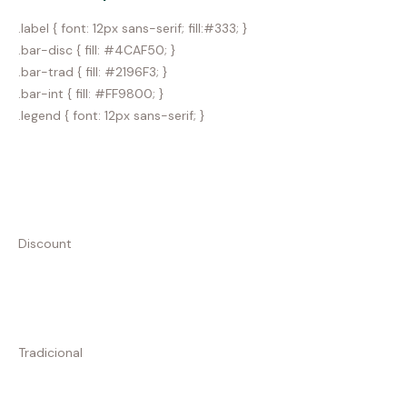
.label { font: 12px sans-serif; fill:#333; }
.bar-disc { fill: #4CAF50; }
.bar-trad { fill: #2196F3; }
.bar-int { fill: #FF9800; }
.legend { font: 12px sans-serif; }
Discount
Tradicional