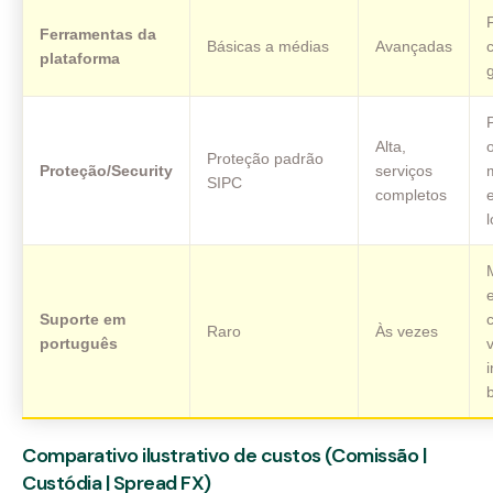
Ferramentas da
Básicas a médias
Avançadas
c
plataforma
Alta,
Proteção padrão
Proteção/Security
serviços
SIPC
completos
l
Suporte em
Raro
Às vezes
português
b
Comparativo ilustrativo de custos (Comissão |
Custódia | Spread FX)