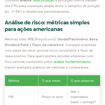
Combine
análise
,
diversificação
e proteção contra fraudes.
Use ETFs para exposição ampla, limite o tamanho de posição
(ex.: 3–5%) e rebalanceie periodicamente.
Análise de risco: métricas simples
para ações americanas
Métricas úteis:
P/E
(Preço/Lucro),
Dívida/Patrimônio
,
Beta
,
Dividend Yield
e
Fluxo de caixa livre
. Compare empresas
com pares do setor; priorize lucro consistente e fluxo de
caixa positivo. Para quem prefere estudar empresas com
foco setorial, conteúdos sobre
análise fundamentalista
trazem exemplos práticos de métricas e comparáveis.
Métrica
O que mede
O que observar
Alto =
P/E
Preço vs lucro
expectativa;
baixo = entrega?