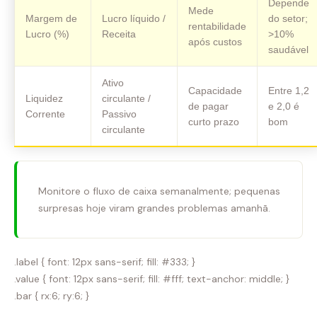
Depende
Mede
Margem de
Lucro líquido /
do setor;
rentabilidade
Lucro (%)
Receita
>10%
após custos
saudável
Ativo
Capacidade
Entre 1,2
Liquidez
circulante /
de pagar
e 2,0 é
Corrente
Passivo
curto prazo
bom
circulante
Monitore o fluxo de caixa semanalmente; pequenas
surpresas hoje viram grandes problemas amanhã.
.label { font: 12px sans-serif; fill: #333; }
.value { font: 12px sans-serif; fill: #fff; text-anchor: middle; }
.bar { rx:6; ry:6; }