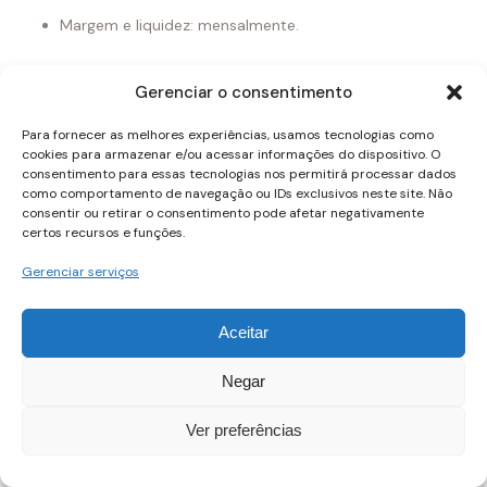
Margem e liquidez: mensalmente.
Análise estratégica: trimestralmente.
Gerenciar o consentimento
KPIs prioritários para negócios em crescimento
Para fornecer as melhores experiências, usamos tecnologias como
(ver todo mês)
cookies para armazenar e/ou acessar informações do dispositivo. O
consentimento para essas tecnologias nos permitirá processar dados
Fluxo de Caixa Operacional.
como comportamento de navegação ou IDs exclusivos neste site. Não
consentir ou retirar o consentimento pode afetar negativamente
certos recursos e funções.
Margem EBITDA / Margem Líquida.
Gerenciar serviços
Liquidez Corrente.
Burn Rate e Runway.
Aceitar
Recebíveis a receber (dias).
Negar
CAC e LTV.
Ver preferências
Conclusão