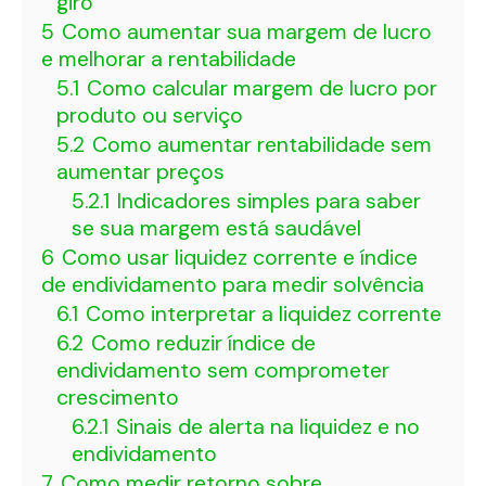
giro
5
Como aumentar sua margem de lucro
e melhorar a rentabilidade
5.1
Como calcular margem de lucro por
produto ou serviço
5.2
Como aumentar rentabilidade sem
aumentar preços
5.2.1
Indicadores simples para saber
se sua margem está saudável
6
Como usar liquidez corrente e índice
de endividamento para medir solvência
6.1
Como interpretar a liquidez corrente
6.2
Como reduzir índice de
endividamento sem comprometer
crescimento
6.2.1
Sinais de alerta na liquidez e no
endividamento
7
Como medir retorno sobre