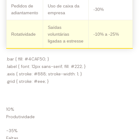
Pedidos de
Uso de caixa da
-30%
adiantamento
empresa
Saídas
Rotatividade
voluntárias
-10% a -25%
ligadas a estresse
.bar { fill: #4CAF50; }
.label { font: 12px sans-serif; fill: #222; }
.axis { stroke: #888; stroke-width: 1; }
.grid { stroke: #eee; }
10%
Produtividade
-35%
Faltas