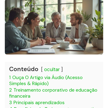
Conteúdo
ocultar
1
Ouça O Artigo via Áudio (Acesso
Simples & Rápido)
2
Treinamento corporativo de educação
financeira
3
Principais aprendizados