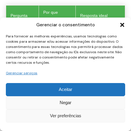
Por que
Pergunta
Resposta ideal
perguntar
Gerenciar o consentimento
Como
Você quer
KPIs claros:
Para fornecer as melhores experiências, usamos tecnologias como
medem o
números, não
participação, testes,
cookies para armazenar e/ou acessar informações do dispositivo. O
sucesso?
sensação.
economia média.
consentimento para essas tecnologias nos permitirá processar dados
como comportamento de navegação ou IDs exclusivos neste site. Não
consentir ou retirar o consentimento pode afetar negativamente
Testa
certos recursos e funções.
Há provas
aplicação real
Exercícios com casos
práticas?
do
reais simulações.
Gerenciar serviços
aprendizado.
Aceitar
Os
Credibilidade e
Certificações
instrutores
conexão com
experiência
Negar
têm
o time.
corporativa.
experiência?
Ver preferências
Vocês
Plano de
Relevância