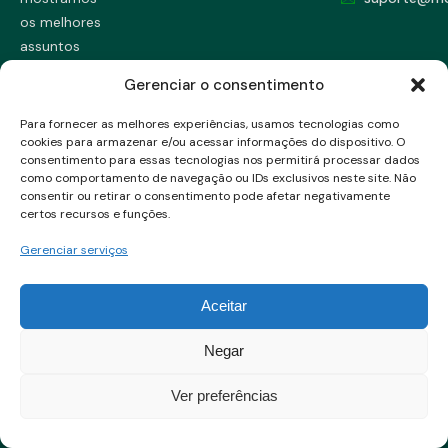
os melhores
assuntos
sobre renda
Gerenciar o consentimento
fixa, renda
variável,
Para fornecer as melhores experiências, usamos tecnologias como
dicas únicas
cookies para armazenar e/ou acessar informações do dispositivo. O
consentimento para essas tecnologias nos permitirá processar dados
e muito
como comportamento de navegação ou IDs exclusivos neste site. Não
mais...
consentir ou retirar o consentimento pode afetar negativamente
certos recursos e funções.
Gerenciar serviços
Aceitar
Negar
Divulgação & Transparência
© MoneyStart. Todos os
Ver preferências
Termos de Uso
Direitos Reservados