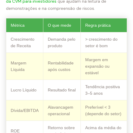
da CVM para investidores
que ajudam na leitura de
demonstrações e na compreensão de riscos.
Métrica
O que mede
Regra prática
Crescimento
Demanda pelo
> crescimento do
de Receita
produto
setor é bom
Margem em
Margem
Rentabilidade
expansão ou
Líquida
após custos
estável
Tendência positiva
Lucro Líquido
Resultado final
3–5 anos
Alavancagem
Preferível < 3
Dívida/EBITDA
operacional
(depende do setor)
Retorno sobre
Acima da média do
ROE