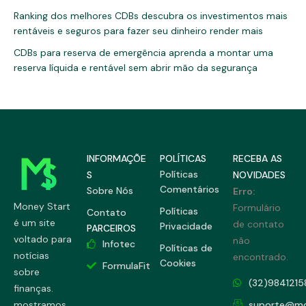
Ranking dos melhores CDBs descubra os investimentos mais
rentáveis e seguros para fazer seu dinheiro render mais
CDBs para reserva de emergência aprenda a montar uma
reserva líquida e rentável sem abrir mão da segurança
INFORMAÇÕE
POLÍTICAS
RECEBA AS
Políticas
S
NOVIDADES
Comentários
Sobre Nós
Erro:
Money Start
Formulário
Políticas
Contato
é um site
de contato
Privacidade
PARCEIROS
voltado para
não
Infotec
Políticas de
notícias
encontrado.
Cookies
FormulaFit
sobre
(32)9841215
finanças.
mostramos
suporte@mo