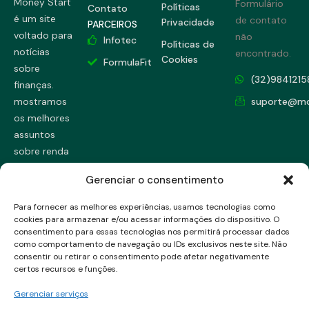
Money Start
Formulário
Políticas
Contato
é um site
de contato
Privacidade
PARCEIROS
voltado para
não
Infotec
Políticas de
notícias
encontrado.
Cookies
FormulaFit
sobre
(32)9841215
finanças.
mostramos
suporte@mo
os melhores
assuntos
sobre renda
fixa, renda
Gerenciar o consentimento
variável,
dicas únicas
Para fornecer as melhores experiências, usamos tecnologias como
e muito
cookies para armazenar e/ou acessar informações do dispositivo. O
consentimento para essas tecnologias nos permitirá processar dados
mais...
como comportamento de navegação ou IDs exclusivos neste site. Não
consentir ou retirar o consentimento pode afetar negativamente
certos recursos e funções.
Gerenciar serviços