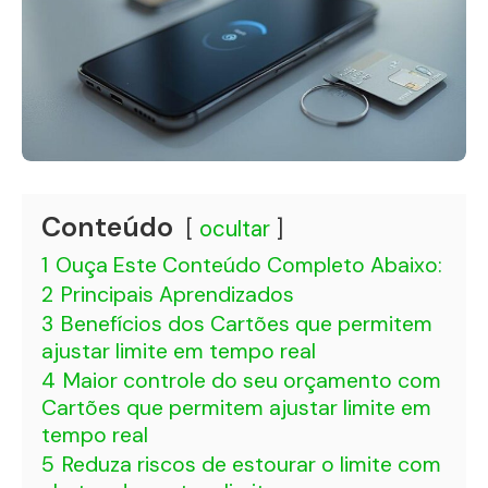
Conteúdo
ocultar
1
Ouça Este Conteúdo Completo Abaixo:
2
Principais Aprendizados
3
Benefícios dos Cartões que permitem
ajustar limite em tempo real
4
Maior controle do seu orçamento com
Cartões que permitem ajustar limite em
tempo real
5
Reduza riscos de estourar o limite com